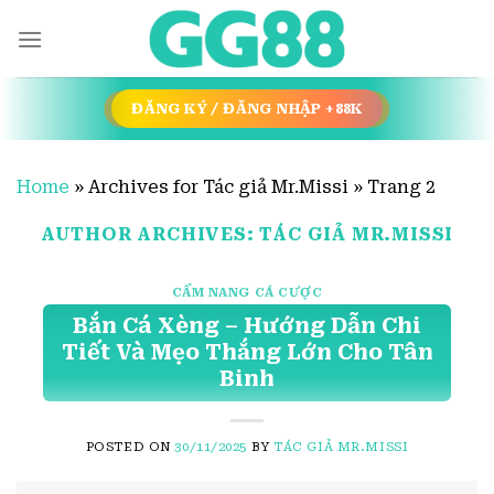
Skip
to
content
ĐĂNG KÝ / ĐĂNG NHẬP +88K
Home
»
Archives for Tác giả Mr.Missi
»
Trang 2
AUTHOR ARCHIVES:
TÁC GIẢ MR.MISSI
CẨM NANG CÁ CƯỢC
Bắn Cá Xèng – Hướng Dẫn Chi
Tiết Và Mẹo Thắng Lớn Cho Tân
Binh
POSTED ON
30/11/2025
BY
TÁC GIẢ MR.MISSI