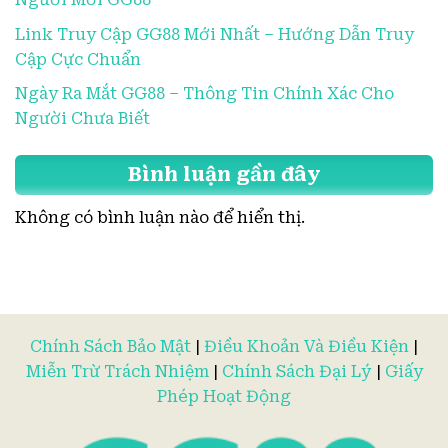
Link Truy Cập GG88 Mới Nhất – Hướng Dẫn Truy
Cập Cực Chuẩn
Ngày Ra Mắt GG88 – Thông Tin Chính Xác Cho
Người Chưa Biết
Bình luận gần đây
Không có bình luận nào để hiển thị.
Chính Sách Bảo Mật
|
Điều Khoản Và Điều Kiện
|
Miễn Trừ Trách Nhiệm
|
Chính Sách Đại Lý
|
Giấy
Phép Hoạt Động