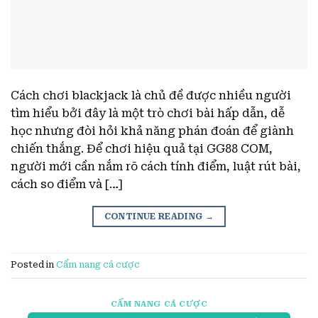
Cách chơi blackjack là chủ đề được nhiều người
tìm hiểu bởi đây là một trò chơi bài hấp dẫn, dễ
học nhưng đòi hỏi khả năng phán đoán để giành
chiến thắng. Để chơi hiệu quả tại GG88 COM,
người mới cần nắm rõ cách tính điểm, luật rút bài,
cách so điểm và […]
CONTINUE READING
→
Posted in
Cẩm nang cá cược
CẨM NANG CÁ CƯỢC