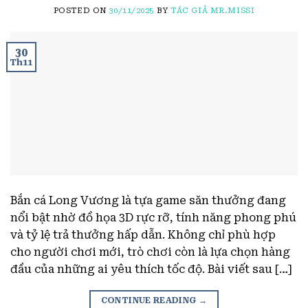
POSTED ON
30/11/2025
BY
TÁC GIẢ MR.MISSI
30
Th11
Bắn cá Long Vương là tựa game săn thưởng đang
nổi bật nhờ đồ họa 3D rực rỡ, tính năng phong phú
và tỷ lệ trả thưởng hấp dẫn. Không chỉ phù hợp
cho người chơi mới, trò chơi còn là lựa chọn hàng
đầu của những ai yêu thích tốc độ. Bài viết sau […]
CONTINUE READING
→