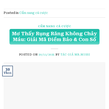
Posted in
Cẩm nang cá cược
CẨM NANG CÁ CƯỢC
Mơ Thấy Rụng Răng Không Chảy
Máu: Giải Mã Điềm Báo & Con Số
POSTED ON
30/11/2025
BY
TÁC GIẢ MR.MISSI
30
Th11