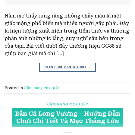
Nằm mơ thấy rụng răng không chảy máu là một
giấc mộng phổ biến mà nhiều người gặp phải. Đây
là hiện tượng xuất hiện trong tiềm thức và thường
phản ánh những lo lắng, suy nghĩ sâu bên trong
của bạn. Bài viết dưới đây thương hiệu GG88 sẽ
giúp bạn giải mã chi […]
CONTINUE READING
→
Posted in
Cẩm nang cá cược
CẨM NANG CÁ CƯỢC
Bắn Cá Long Vương – Hướng Dẫn
Chơi Chi Tiết Và Mẹo Thắng Lớn