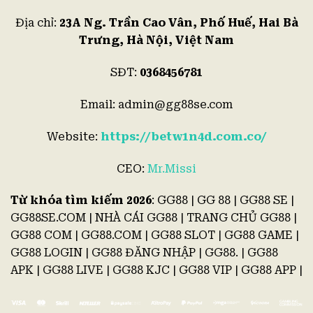
Địa chỉ:
23A Ng. Trần Cao Vân, Phố Huế, Hai Bà
Trưng, Hà Nội, Việt Nam
SĐT:
0368456781
Email:
admin@gg88se.com
Website:
https://betw1n4d.com.co/
CEO:
Mr.Missi
Từ khóa tìm kiếm 2026
: GG88 | GG 88 | GG88 SE |
GG88SE.COM | NHÀ CÁI GG88 | TRANG CHỦ GG88 |
GG88 COM | GG88.COM | GG88 SLOT | GG88 GAME |
GG88 LOGIN | GG88 ĐĂNG NHẬP | GG88. | GG88
APK | GG88 LIVE | GG88 KJC | GG88 VIP | GG88 APP |