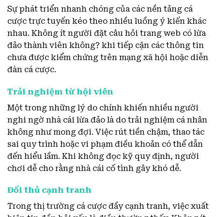
Sự phát triển nhanh chóng của các nền tảng cá
cược trực tuyến kéo theo nhiều luồng ý kiến khác
nhau. Không ít người đặt câu hỏi trang web có lừa
đảo thành viên không? khi tiếp cận các thông tin
chưa được kiểm chứng trên mạng xã hội hoặc diễn
đàn cá cược.
Trải nghiệm từ hội viên
Một trong những lý do chính khiến nhiều người
nghi ngờ nhà cái lừa đảo là do trải nghiệm cá nhân
không như mong đợi. Việc rút tiền chậm, thao tác
sai quy trình hoặc vi phạm điều khoản có thể dẫn
đến hiểu lầm. Khi không đọc kỹ quy định, người
chơi dễ cho rằng nhà cái cố tình gây khó dễ.
Đối thủ cạnh tranh
Trong thị trường cá cược đầy cạnh tranh, việc xuất