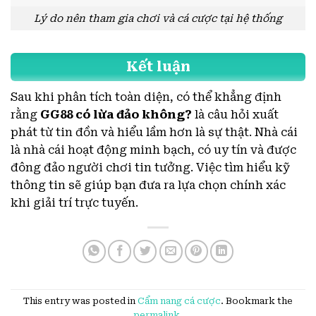
Lý do nên tham gia chơi và cá cược tại hệ thống
Kết luận
Sau khi phân tích toàn diện, có thể khẳng định
rằng
GG88 có lừa đảo không?
là câu hỏi xuất
phát từ tin đồn và hiểu lầm hơn là sự thật. Nhà cái
là nhà cái hoạt động minh bạch, có uy tín và được
đông đảo người chơi tin tưởng. Việc tìm hiểu kỹ
thông tin sẽ giúp bạn đưa ra lựa chọn chính xác
khi giải trí trực tuyến.
This entry was posted in
Cẩm nang cá cược
. Bookmark the
permalink
.