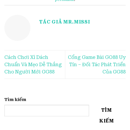
TÁC GIẢ MR.MISSI
Cách Chơi Xì Dách
Cổng Game Bài GO88 Uy
Chuẩn Và Mẹo Dễ Thắng
Tín – Đối Tác Phát Triển
Cho Người Mới GG88
Của GG88
Tìm kiếm
TÌM
KIẾM