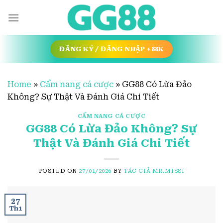
Skip
to
content
ĐĂNG KÝ / ĐĂNG NHẬP +88K
Home
»
Cẩm nang cá cược
»
GG88 Có Lừa Đảo
Không? Sự Thật Và Đánh Giá Chi Tiết
CẨM NANG CÁ CƯỢC
GG88 Có Lừa Đảo Không? Sự
Thật Và Đánh Giá Chi Tiết
POSTED ON
27/01/2026
BY
TÁC GIẢ MR.MISSI
27
Th1