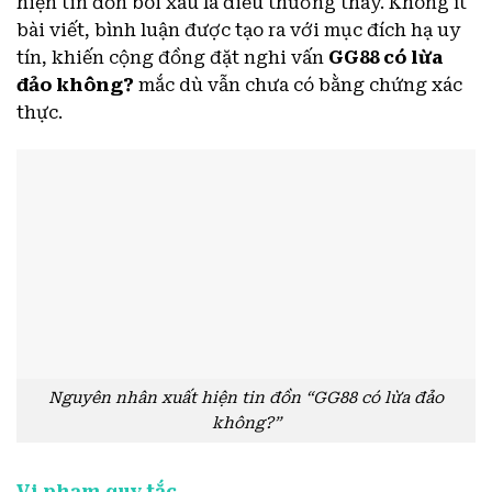
hiện tin đồn bôi xấu là điều thường thấy. Không ít
bài viết, bình luận được tạo ra với mục đích hạ uy
tín, khiến cộng đồng đặt nghi vấn
GG88 có lừa
đảo không?
mắc dù vẫn chưa có bằng chứng xác
thực.
Nguyên nhân xuất hiện tin đồn “GG88 có lừa đảo
không?”
Vi phạm quy tắc