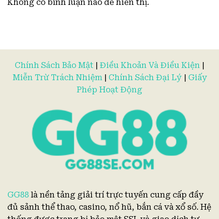
Không có bình luận nào để hiển thị.
Chính Sách Bảo Mật
|
Điều Khoản Và Điều Kiện
|
Miễn Trừ Trách Nhiệm
|
Chính Sách Đại Lý
|
Giấy
Phép Hoạt Động
GG88
là nền tảng giải trí trực tuyến cung cấp đầy
đủ sảnh thể thao, casino, nổ hũ, bắn cá và xổ số. Hệ