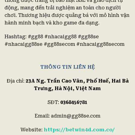
thống được trang bị bảo mật SSL và giao dịch tự
động, mang đến trải nghiệm an toàn cho người
chơi. Thương hiệu được quảng bá với mô hình vận
hành minh bạch và kho game đa dạng.
Hashtag:
#gg88 #nhacaigg88 #gg88se
#nhacaigg88se #gg88secom #nhacaigg88secom
THÔNG TIN LIÊN HỆ
Địa chỉ:
23A Ng. Trần Cao Vân, Phố Huế, Hai Bà
Trưng, Hà Nội, Việt Nam
SĐT:
0368456781
Email:
admin@gg88se.com
Website:
https://betwin4d.com.co/