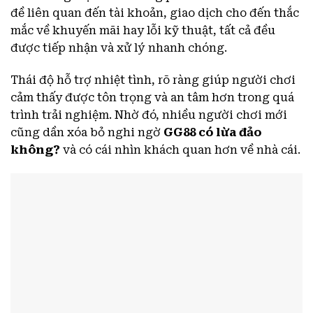
đề liên quan đến tài khoản, giao dịch cho đến thắc
mắc về khuyến mãi hay lỗi kỹ thuật, tất cả đều
được tiếp nhận và xử lý nhanh chóng.
Thái độ hỗ trợ nhiệt tình, rõ ràng giúp người chơi
cảm thấy được tôn trọng và an tâm hơn trong quá
trình trải nghiệm. Nhờ đó, nhiều người chơi mới
cũng dần xóa bỏ nghi ngờ
GG88 có lừa đảo
không?
và có cái nhìn khách quan hơn về nhà cái.