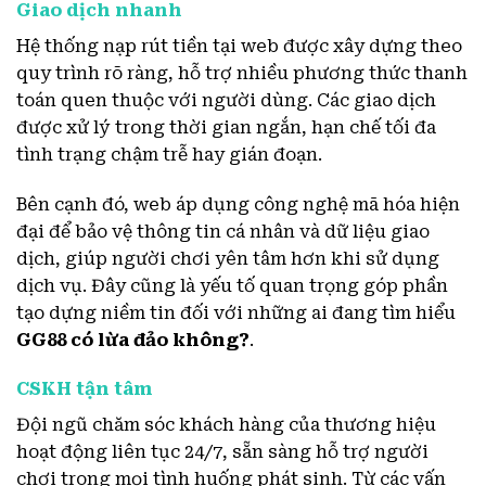
Giao dịch nhanh
Hệ thống nạp rút tiền tại web được xây dựng theo
quy trình rõ ràng, hỗ trợ nhiều phương thức thanh
toán quen thuộc với người dùng. Các giao dịch
được xử lý trong thời gian ngắn, hạn chế tối đa
tình trạng chậm trễ hay gián đoạn.
Bên cạnh đó, web áp dụng công nghệ mã hóa hiện
đại để bảo vệ thông tin cá nhân và dữ liệu giao
dịch, giúp người chơi yên tâm hơn khi sử dụng
dịch vụ. Đây cũng là yếu tố quan trọng góp phần
tạo dựng niềm tin đối với những ai đang tìm hiểu
GG88 có lừa đảo không?
.
CSKH tận tâm
Đội ngũ chăm sóc khách hàng của thương hiệu
hoạt động liên tục 24/7, sẵn sàng hỗ trợ người
chơi trong mọi tình huống phát sinh. Từ các vấn