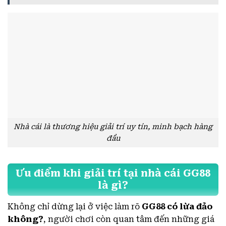
Nhà cái là thương hiệu giải trí uy tín, minh bạch hàng
đầu
Ưu điểm khi giải trí tại nhà cái GG88
là gì?
Không chỉ dừng lại ở việc làm rõ
GG88 có lừa đảo
không?
, người chơi còn quan tâm đến những giá