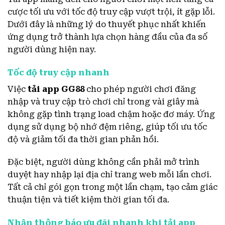
cược tối ưu với tốc độ truy cập vượt trội, ít gặp lỗi.
Dưới đây là những lý do thuyết phục nhất khiến
ứng dụng trở thành lựa chọn hàng đầu của đa số
người dùng hiện nay.
Tốc độ truy cập nhanh
Việc
tải app GG88
cho phép người chơi đăng
nhập và truy cập trò chơi chỉ trong vài giây mà
không gặp tình trạng load chậm hoặc đơ máy. Ứng
dụng sử dụng bộ nhớ đệm riêng, giúp tối ưu tốc
độ và giảm tối đa thời gian phản hồi.
Đặc biệt, người dùng không cần phải mở trình
duyệt hay nhập lại địa chỉ trang web mỗi lần chơi.
Tất cả chỉ gói gọn trong một lần chạm, tạo cảm giác
thuận tiện và tiết kiệm thời gian tối đa.
Nhận thông báo ưu đãi nhanh khi tải app