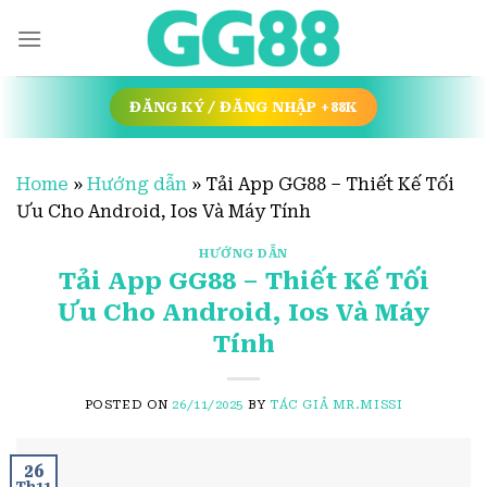
Skip
to
content
ĐĂNG KÝ / ĐĂNG NHẬP +88K
Home
»
Hướng dẫn
»
Tải App GG88 – Thiết Kế Tối
Ưu Cho Android, Ios Và Máy Tính
HƯỚNG DẪN
Tải App GG88 – Thiết Kế Tối
Ưu Cho Android, Ios Và Máy
Tính
POSTED ON
26/11/2025
BY
TÁC GIẢ MR.MISSI
26
Th11