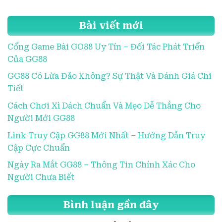
Bài viết mới
Cổng Game Bài GO88 Uy Tín – Đối Tác Phát Triển
Của GG88
GG88 Có Lừa Đảo Không? Sự Thật Và Đánh Giá Chi
Tiết
Cách Chơi Xì Dách Chuẩn Và Mẹo Dễ Thắng Cho
Người Mới GG88
Link Truy Cập GG88 Mới Nhất – Hướng Dẫn Truy
Cập Cực Chuẩn
Ngày Ra Mắt GG88 – Thông Tin Chính Xác Cho
Người Chưa Biết
Bình luận gần đây