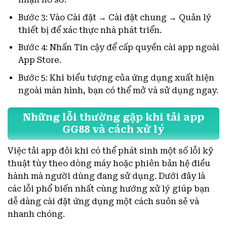
Bước 3: Vào Cài đặt → Cài đặt chung → Quản lý
thiết bị để xác thực nhà phát triển.
Bước 4: Nhấn Tin cậy để cấp quyền cài app ngoài
App Store.
Bước 5: Khi biểu tượng của ứng dụng xuất hiện
ngoài màn hình, bạn có thể mở và sử dụng ngay.
Những lỗi thường gặp khi tải app
GG88 và cách xử lý
Việc tải app đôi khi có thể phát sinh một số lỗi kỹ
thuật tùy theo dòng máy hoặc phiên bản hệ điều
hành mà người dùng đang sử dụng. Dưới đây là
các lỗi phổ biến nhất cùng hướng xử lý giúp bạn
dễ dàng cài đặt ứng dụng một cách suôn sẻ và
nhanh chóng.