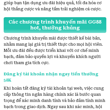
giúp bạn tận dụng ưu đãi hiệu quả, tối đa hóa cơ
hội thắng cược và nâng tầm trải nghiệm cá cược.
Các chương trình khuyến mãi GG88
hot, thưởng khủng
Chương trình khuyến mãi được thiết kế bài bản,
nhằm mang lại giá trị thiết thực cho mọi hội viên.
Mỗi ưu đãi đều được triển khai với cơ chế minh
bạch, đảm bảo quyền lợi và khuyến khích người
chơi tham gia tích cực.
Đăng ký tài khoản nhận ngay tiền thưởng
58K
Khi hoàn tất đăng ký tài khoản tại web, việc cung
cấp thông tin ngân hàng chính xác là bước quan
trọng để xác minh danh tính và bảo đảm tính minh
bạch trong giao dịch. Ngay sau khi xác minh, hội