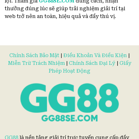
lợi. Tham gia
GG88SE.COM
đúng cách, nhận
thưởng đúng lúc sẽ giúp trải nghiệm giải trí tại
web trở nên an toàn, hiệu quả và đầy thú vị.
Chính Sách Bảo Mật
|
Điều Khoản Và Điều Kiện
|
Miễn Trừ Trách Nhiệm
|
Chính Sách Đại Lý
|
Giấy
Phép Hoạt Động
GG88
là nền tảng giải trí trực tuyến cung cấp đầy