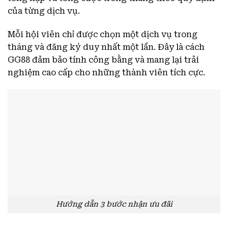
của từng dịch vụ.
Mỗi hội viên chỉ được chọn một dịch vụ trong
tháng và đăng ký duy nhất một lần. Đây là cách
GG88 đảm bảo tính công bằng và mang lại trải
nghiệm cao cấp cho những thành viên tích cực.
Hướng dẫn 3 bước nhận ưu đãi