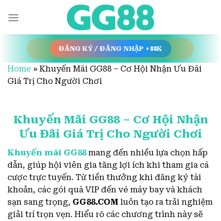
Skip
to
content
ĐĂNG KÝ / ĐĂNG NHẬP +88K
Home
»
Khuyến Mãi GG88 – Cơ Hội Nhận Ưu Đãi
Giá Trị Cho Người Chơi
Khuyến Mãi GG88 – Cơ Hội Nhận
Ưu Đãi Giá Trị Cho Người Chơi
Khuyến mãi GG88
mang đến nhiều lựa chọn hấp
dẫn, giúp hội viên gia tăng lợi ích khi tham gia cá
cược trực tuyến. Từ tiền thưởng khi đăng ký tài
khoản, các gói quà VIP đến vé máy bay và khách
sạn sang trọng,
GG88.COM
luôn tạo ra trải nghiệm
giải trí trọn vẹn. Hiểu rõ các chương trình này sẽ