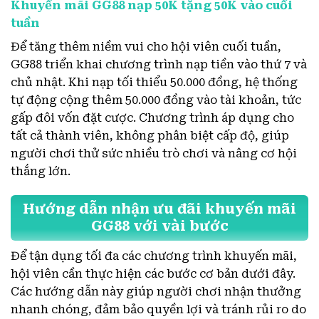
Khuyến mãi GG88 nạp 50K tặng 50K vào cuối
tuần
Để tăng thêm niềm vui cho hội viên cuối tuần,
GG88 triển khai chương trình nạp tiền vào thứ 7 và
chủ nhật. Khi nạp tối thiểu 50.000 đồng, hệ thống
tự động cộng thêm 50.000 đồng vào tài khoản, tức
gấp đôi vốn đặt cược. Chương trình áp dụng cho
tất cả thành viên, không phân biệt cấp độ, giúp
người chơi thử sức nhiều trò chơi và nâng cơ hội
thắng lớn.
Hướng dẫn nhận ưu đãi khuyến mãi
GG88 với vài bước
Để tận dụng tối đa các chương trình khuyến mãi,
hội viên cần thực hiện các bước cơ bản dưới đây.
Các hướng dẫn này giúp người chơi nhận thưởng
nhanh chóng, đảm bảo quyền lợi và tránh rủi ro do