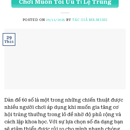
Chơi Muốn Tối Ưu Tỉ Lệ Trúng
POSTED ON
29/11/2025
BY
TÁC GIẢ MR.MISSI
29
Th11
Dàn đề 60 số là một trong những chiến thuật được
nhiều người chơi áp dụng khi muốn gia tăng cơ
hội trúng thưởng trong lô đề nhờ độ phủ rộng và
cách lập khoa học. Với sự lựa chọn số đa dạng bạn
sẽ giảm thiểu được rủi ro cho mình nhanh chóng.