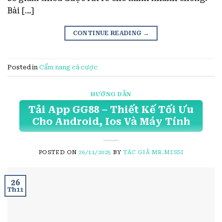
Bài […]
CONTINUE READING
→
Posted in
Cẩm nang cá cược
HƯỚNG DẪN
Tải App GG88 – Thiết Kế Tối Ưu
Cho Android, Ios Và Máy Tính
POSTED ON
26/11/2025
BY
TÁC GIẢ MR.MISSI
26
Th11