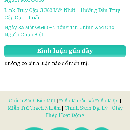
Người Mới GG88
Link Truy Cập GG88 Mới Nhất – Hướng Dẫn Truy
Cập Cực Chuẩn
Ngày Ra Mắt GG88 – Thông Tin Chính Xác Cho
Người Chưa Biết
Bình luận gần đây
Không có bình luận nào để hiển thị.
Chính Sách Bảo Mật
|
Điều Khoản Và Điều Kiện
|
Miễn Trừ Trách Nhiệm
|
Chính Sách Đại Lý
|
Giấy
Phép Hoạt Động