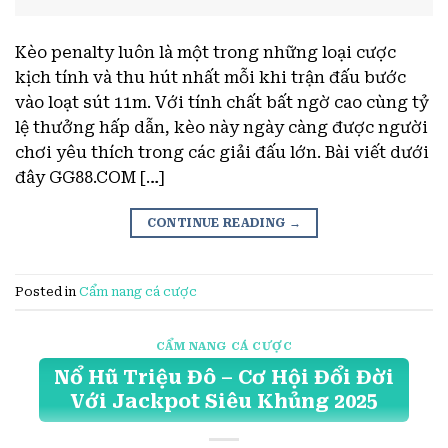
Kèo penalty luôn là một trong những loại cược
kịch tính và thu hút nhất mỗi khi trận đấu bước
vào loạt sút 11m. Với tính chất bất ngờ cao cùng tỷ
lệ thưởng hấp dẫn, kèo này ngày càng được người
chơi yêu thích trong các giải đấu lớn. Bài viết dưới
đây GG88.COM […]
CONTINUE READING
→
Posted in
Cẩm nang cá cược
CẨM NANG CÁ CƯỢC
Nổ Hũ Triệu Đô – Cơ Hội Đổi Đời
Với Jackpot Siêu Khủng 2025