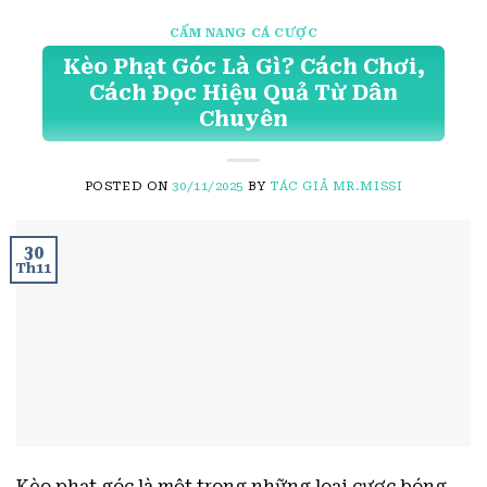
CẨM NANG CÁ CƯỢC
Kèo Phạt Góc Là Gì? Cách Chơi,
Cách Đọc Hiệu Quả Từ Dân
Chuyên
POSTED ON
30/11/2025
BY
TÁC GIẢ MR.MISSI
30
Th11
Kèo phạt góc là một trong những loại cược bóng