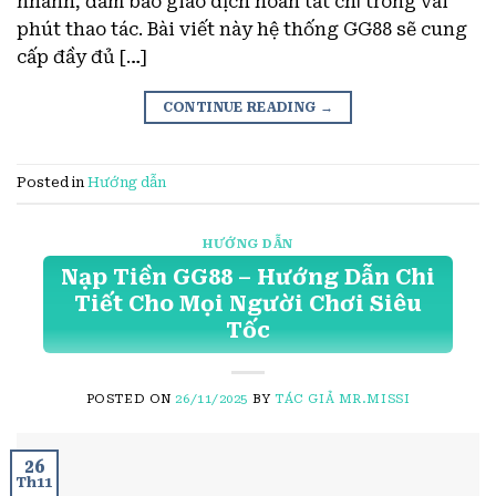
nhanh, đảm bảo giao dịch hoàn tất chỉ trong vài
phút thao tác. Bài viết này hệ thống GG88 sẽ cung
cấp đầy đủ […]
CONTINUE READING
→
Posted in
Hướng dẫn
HƯỚNG DẪN
Nạp Tiền GG88 – Hướng Dẫn Chi
Tiết Cho Mọi Người Chơi Siêu
Tốc
POSTED ON
26/11/2025
BY
TÁC GIẢ MR.MISSI
26
Th11