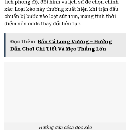
tích phong độ, đội hình và lịch sử để chọn chính
xác. Loại kèo này thường xuất hiện khi trận đấu
chuẩn bị bước vào loạt sút 11m, mang tính thời
điểm nên odds thay đổi liên tục.
Đọc thêm
Bắn Cá Long Vương – Hướng
Dẫn Chơi Chi Tiết Và Mẹo Thắng Lớn
Hướng dẫn cách đọc kèo