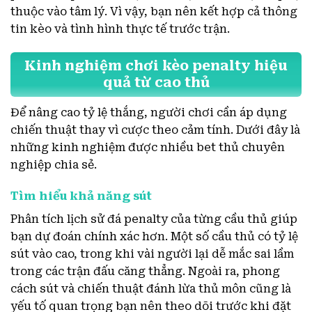
thuộc vào tâm lý. Vì vậy, bạn nên kết hợp cả thông
tin kèo và tình hình thực tế trước trận.
Kinh nghiệm chơi kèo penalty hiệu
quả từ cao thủ
Để nâng cao tỷ lệ thắng, người chơi cần áp dụng
chiến thuật thay vì cược theo cảm tính. Dưới đây là
những kinh nghiệm được nhiều bet thủ chuyên
nghiệp chia sẻ.
Tìm hiểu khả năng sút
Phân tích lịch sử đá penalty của từng cầu thủ giúp
bạn dự đoán chính xác hơn. Một số cầu thủ có tỷ lệ
sút vào cao, trong khi vài người lại dễ mắc sai lầm
trong các trận đấu căng thẳng. Ngoài ra, phong
cách sút và chiến thuật đánh lừa thủ môn cũng là
yếu tố quan trọng bạn nên theo dõi trước khi đặt