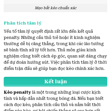
Mẹo bắt kèo chuẩn xác
Phân tích tâm lý
Yếu tố tâm lý quyết định rất lớn đến kết quả
penalty. Những cầu thủ trẻ hoặc ít kinh nghiệm
thường dễ bị căng thẳng, trong khi các lão tướng
sẽ bình tĩnh xử lý tốt hơn. Thủ môn giàu kinh
nghiệm cũng biết cách ép góc, quan sát dáng chạy
để dự đoán hướng sút. Việc phân tích tâm lý ở thời
điểm trận đấu sẽ giúp bạn đọc kèo chính xác hơn.
Kết luận
Kèo penalty
là một trong những loại cược kịch
tính và hấp dẫn nhất trong bóng đá. Nếu bạn biết
cách đọc kèo, phân tích cầu thủ và nắm bắt thời
điểm vào kèo, cơ hội chiến thắng sẽ cao hơn rất