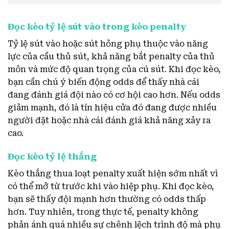
Đọc kèo tỷ lệ sút vào trong kèo penalty
Tỷ lệ sút vào hoặc sút hỏng phụ thuộc vào năng
lực của cầu thủ sút, khả năng bắt penalty của thủ
môn và mức độ quan trọng của cú sút. Khi đọc kèo,
bạn cần chú ý biến động odds để thấy nhà cái
đang đánh giá đội nào có cơ hội cao hơn. Nếu odds
giảm mạnh, đó là tín hiệu cửa đó đang được nhiều
người đặt hoặc nhà cái đánh giá khả năng xảy ra
cao.
Đọc kèo tỷ lệ thắng
Kèo thắng thua loạt penalty xuất hiện sớm nhất vì
có thể mở từ trước khi vào hiệp phụ. Khi đọc kèo,
bạn sẽ thấy đội mạnh hơn thường có odds thấp
hơn. Tuy nhiên, trong thực tế, penalty không
phản ánh quá nhiều sự chênh lệch trình độ mà phụ