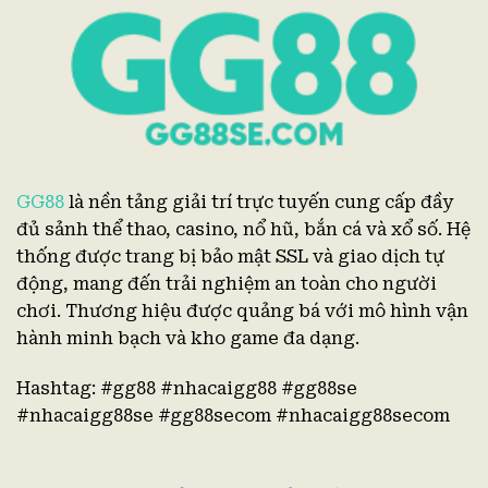
GG88
là nền tảng giải trí trực tuyến cung cấp đầy
đủ sảnh thể thao, casino, nổ hũ, bắn cá và xổ số. Hệ
thống được trang bị bảo mật SSL và giao dịch tự
động, mang đến trải nghiệm an toàn cho người
chơi. Thương hiệu được quảng bá với mô hình vận
hành minh bạch và kho game đa dạng.
Hashtag:
#gg88 #nhacaigg88 #gg88se
#nhacaigg88se #gg88secom #nhacaigg88secom