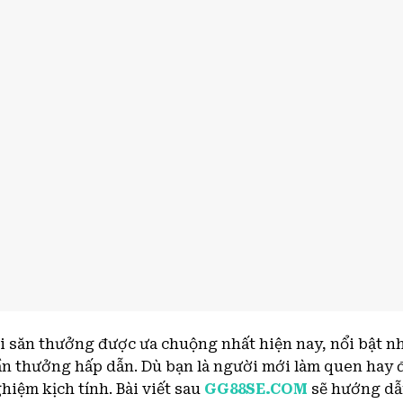
i săn thưởng được ưa chuộng nhất hiện nay, nổi bật nh
hần thưởng hấp dẫn. Dù bạn là người mới làm quen hay 
iệm kịch tính. Bài viết sau
GG88SE.COM
sẽ hướng dẫ