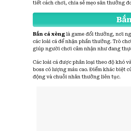
tiết cách chơi, chia sẻ mẹo săn thưởng đ
Bắn
Bắn cá xèng
là game đổi thưởng, nơi ng
các loài cá để nhận phần thưởng. Trò chơ
giúp người chơi cảm nhận như đang thực
Các loài cá được phân loại theo độ khó và 
boss có lượng máu cao. Điểm khác biệt củ
động và chuỗi nhân thưởng liên tục.