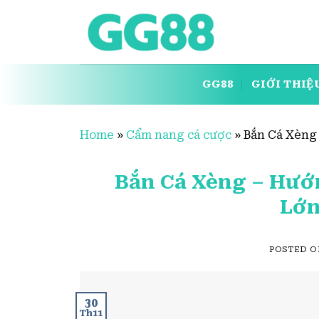
Skip
to
content
GG88
GIỚI THIỆ
Home
»
Cẩm nang cá cược
»
Bắn Cá Xèng
Bắn Cá Xèng – Hướ
Lớn
POSTED 
30
Th11