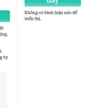
đây
Không có bình luận nào để
hiển thị.
ệt
ộng,
á
g tự