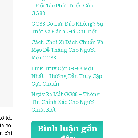
– Đối Tác Phát Triển Của
GG88
GG88 Có Lừa Đảo Không? Sự
Thật Và Đánh Giá Chi Tiết
Cách Chơi Xì Dách Chuẩn Và
Mẹo Dễ Thắng Cho Người
Mới GG88
Link Truy Cập GG88 Mới
Nhất – Hướng Dẫn Truy Cập
Cực Chuẩn
Ngày Ra Mắt GG88 – Thông
Tin Chính Xác Cho Người
Chưa Biết
ờ lối
đã có
Bình luận gần
n chi