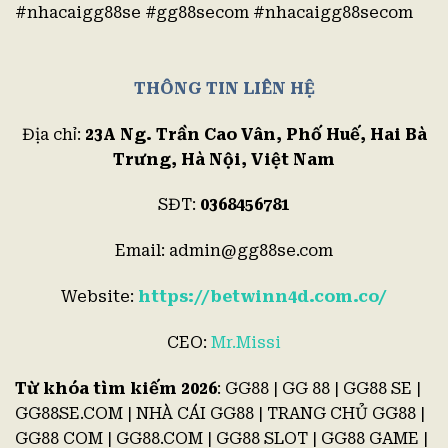
#nhacaigg88se #gg88secom #nhacaigg88secom
THÔNG TIN LIÊN HỆ
Địa chỉ:
23A Ng. Trần Cao Vân, Phố Huế, Hai Bà
Trưng, Hà Nội, Việt Nam
SĐT:
0368456781
Email:
admin@gg88se.com
Website:
https://betwinn4d.com.co/
CEO:
Mr.Missi
Từ khóa tìm kiếm 2026
: GG88 | GG 88 | GG88 SE |
GG88SE.COM | NHÀ CÁI GG88 | TRANG CHỦ GG88 |
GG88 COM | GG88.COM | GG88 SLOT | GG88 GAME |