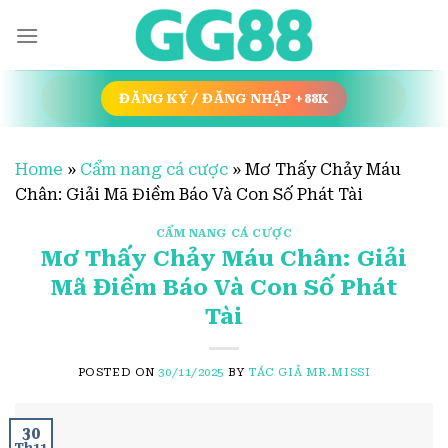
Skip
to
content
ĐĂNG KÝ / ĐĂNG NHẬP +88K
Home
»
Cẩm nang cá cược
»
Mơ Thấy Chảy Máu
Chân: Giải Mã Điềm Báo Và Con Số Phát Tài
CẨM NANG CÁ CƯỢC
Mơ Thấy Chảy Máu Chân: Giải
Mã Điềm Báo Và Con Số Phát
Tài
POSTED ON
30/11/2025
BY
TÁC GIẢ MR.MISSI
30
Th11