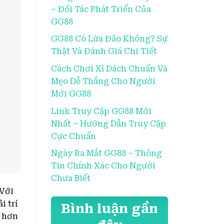
– Đối Tác Phát Triển Của
GG88
GG88 Có Lừa Đảo Không? Sự
Thật Và Đánh Giá Chi Tiết
Cách Chơi Xì Dách Chuẩn Và
Mẹo Dễ Thắng Cho Người
Mới GG88
Link Truy Cập GG88 Mới
Nhất – Hướng Dẫn Truy Cập
Cực Chuẩn
Ngày Ra Mắt GG88 – Thông
Tin Chính Xác Cho Người
Chưa Biết
 Với
i trí
Bình luận gần
n hơn