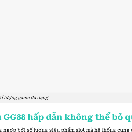
ố lượng game đa dạng
 GG88 hấp dẫn không thể bỏ q
g ngợp bởi số lượng siêu phẩm slot mà hệ thống cung 