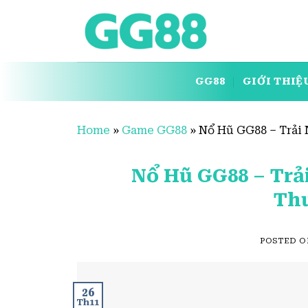
Skip
to
content
GG88
GIỚI THIỆ
Home
»
Game GG88
»
Nổ Hũ GG88 – Trải
Nổ Hũ GG88 – Trả
Th
POSTED 
26
Th11